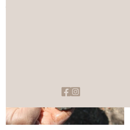
junto a enterramentos. Contudo existem exceções à regra,
como é o caso das oficinas em que eram produzidas as placas.
𝘔𝘶𝘴𝘦𝘶 𝘥𝘰 𝘔𝘦𝘨𝘢𝘭𝘪𝘵𝘪𝘴𝘮𝘰 𝘥𝘦 𝘔𝘰𝘳𝘢, 𝘶𝘮𝘢 𝘱𝘦𝘥𝘳𝘢𝘥𝘢 𝘥𝘦 𝘦𝘮𝘰𝘤̧𝘢̃𝘰!