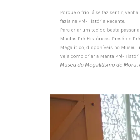
Porque o frio já se faz sentir, venh
fazia na Pré-História Recente.
Para criar um tecido basta passar a
Mantas Pré-Históricas, Presépio Pré
Megalítico, disponíveis no Museu In
Veja como criar a Manta Pré-Históri
𝘔𝘶𝘴𝘦𝘶 𝘥𝘰 𝘔𝘦𝘨𝘢𝘭𝘪𝘵𝘪𝘴𝘮𝘰 𝘥𝘦 𝘔𝘰𝘳𝘢,