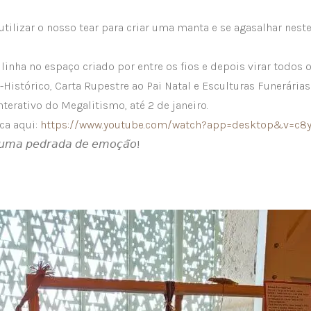
a utilizar o nosso tear para criar uma manta e se agasalhar nes
 linha no espaço criado por entre os fios e depois virar todos 
-Histórico, Carta Rupestre ao Pai Natal e Esculturas Funerárias
terativo do Megalitismo, até 2 de janeiro.
ca aqui:
https://www.youtube.com/watch?app=desktop&v=c8
 𝘶𝘮𝘢 𝘱𝘦𝘥𝘳𝘢𝘥𝘢 𝘥𝘦 𝘦𝘮𝘰𝘤̧𝘢̃𝘰!